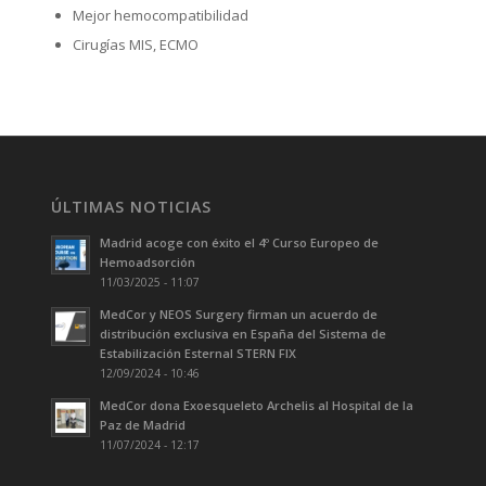
Mejor hemocompatibilidad
Cirugías MIS, ECMO
ÚLTIMAS NOTICIAS
Madrid acoge con éxito el 4º Curso Europeo de
Hemoadsorción
11/03/2025 - 11:07
MedCor y NEOS Surgery firman un acuerdo de
distribución exclusiva en España del Sistema de
Estabilización Esternal STERN FIX
12/09/2024 - 10:46
MedCor dona Exoesqueleto Archelis al Hospital de la
Paz de Madrid
11/07/2024 - 12:17