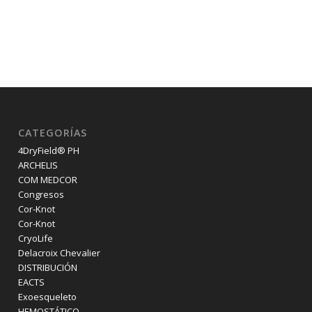
CATEGORÍAS
4DryField® PH
ARCHELIS
COM MEDCOR
Congresos
Cor-Knot
Cor-Knot
CryoLife
Delacroix Chevalier
DISTRIBUCIÓN
EACTS
Exoesqueleto
HEMOSTÁTICO