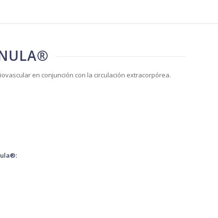
ANULA®
vascular en conjunción con la circulación extracorpórea.
nula®: