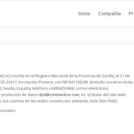
Inicio
Compañía
Pr
r); inscrita en el Registro Mercantil de la Provincia de Sevilla, el 31 de
 SE-23617, Inscripción Primera; con NIF B41736240; domicilio social en Avda.
020, Sevilla, España; teléfono +34954256966; correo electrónico
e protección de datos
dpd@commedcor.com
; es el titular del sitio web
 sus cuentas en las redes sociales (en adelante, este Sitio Web).
sociales: