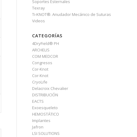
Soportes Esternales
Texray
Ti-KNOT®. Anudador Mecánico de Suturas
Videos
CATEGORÍAS
4DryField® PH
ARCHELIS
COM MEDCOR
Congresos
Cor-Knot
Cor-Knot
CryoLife
Delacroix Chevalier
DISTRIBUCIÓN
EACTS
Exoesqueleto
HEMOSTÁTICO
Implantes
Jafron
LSI SOLUTIONS