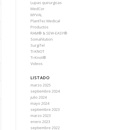
Lupas quirurgicas
MedCor
MYVAL
PlantTec Medical
Productos
RAM® & SEW-EASY®
Somahlution
SurgiTel
TI-KNOT
Ti-Knot®
Videos
LISTADO
marzo 2025
septiembre 2024
julio 2024
mayo 2024
septiembre 2023
marzo 2023
enero 2023
septiembre 2022