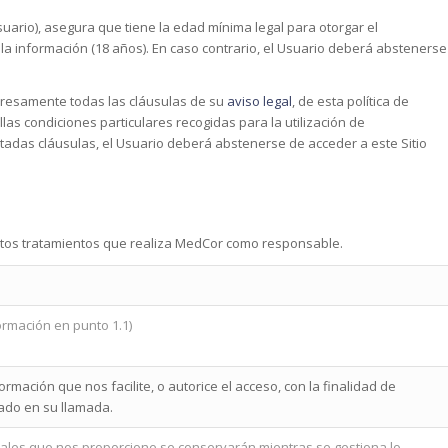
uario), asegura que tiene la edad mínima legal para otorgar el
 la información (18 años). En caso contrario, el Usuario deberá abstenerse
presamente todas las cláusulas de su
aviso legal
, de esta política de
las condiciones particulares recogidas para la utilización de
itadas cláusulas, el Usuario deberá abstenerse de acceder a este Sitio
tintos tratamientos que realiza MedCor como responsable.
rmación en punto 1.1)
ormación que nos facilite, o autorice el acceso, con la finalidad de
cado en su llamada.
ales que nos proporcione se conservarán mientras se gestiona lo