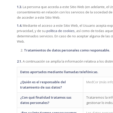
1.3.
La persona que acceda a este Sitio Web (en adelante, el Us
consentimiento en relación con los servicios de la sociedad de
de acceder a este Sitio Web.
1.4.
Mediante el acceso a este Sitio Web, el Usuario acepta ex
privacidad, y de su
política de cookies
, así como de todas aquel
determinados servicios. En caso de no aceptar alguna de las c
Web.
Tratamientos de datos personales como responsable.
2.1.
A continuación se amplía la información relativa a los dis
Datos aportados mediante llamadas telefónicas.
¿Quién es el responsable del
MedCor (más info
tratamiento de sus datos?
¿Con qué finalidad tratamos sus
Trataremos la inf
datos personales?
gestionar lo indi
¿Por cuánto tiempo conservaremos
Los datos person