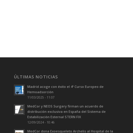
ÚLTIMAS NOTICIAS
Madrid acoge con éxito el 4º Curso Europeo de
Hemoadsorción
11/03/2025 - 11:07
MedCor y NEOS Surgery firman un acuerdo de
distribución exclusiva en España del Sistema de
Estabilización Esternal STERN FIX
12/09/2024 - 10:46
MedCor dona Exoesqueleto Archelis al Hospital de la