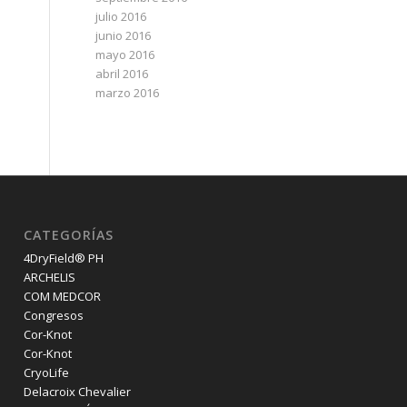
julio 2016
junio 2016
mayo 2016
abril 2016
marzo 2016
CATEGORÍAS
4DryField® PH
ARCHELIS
COM MEDCOR
Congresos
Cor-Knot
Cor-Knot
CryoLife
Delacroix Chevalier