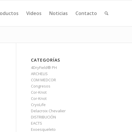
oductos
Videos
Noticias
Contacto
CATEGORÍAS
4DryField® PH
ARCHELIS
COM MEDCOR
Congresos
Cor-Knot
Cor-Knot
CryoLife
Delacroix Chevalier
DISTRIBUCIÓN
EACTS
Exoesqueleto