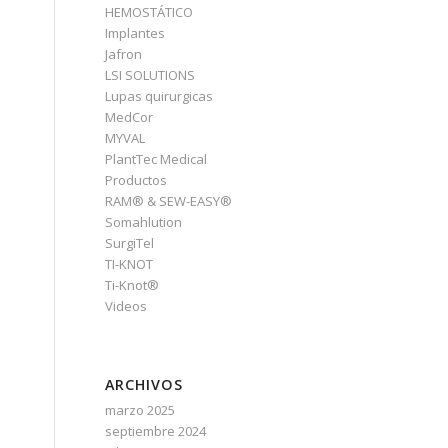
HEMOSTÁTICO
Implantes
Jafron
LSI SOLUTIONS
Lupas quirurgicas
MedCor
MYVAL
PlantTec Medical
Productos
RAM® & SEW-EASY®
Somahlution
SurgiTel
TI-KNOT
Ti-Knot®
Videos
ARCHIVOS
marzo 2025
septiembre 2024