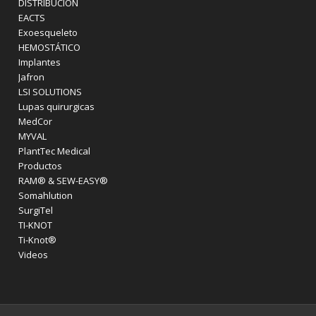
DISTRIBUCIÓN
EACTS
Exoesqueleto
HEMOSTÁTICO
Implantes
Jafron
LSI SOLUTIONS
Lupas quirurgicas
MedCor
MYVAL
PlantTec Medical
Productos
RAM® & SEW-EASY®
Somahlution
SurgiTel
TI-KNOT
Ti-Knot®
Videos